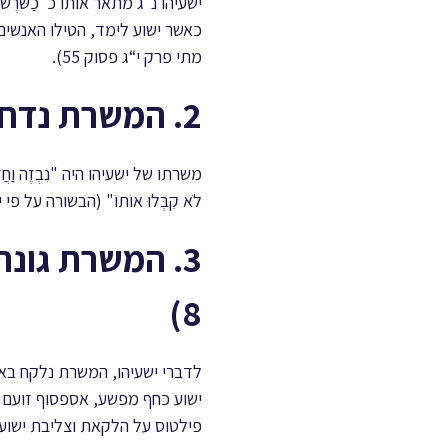
ישעיהו נ״ג מתאר אותו כ"כַשֹּׁר
כאשר ישוע לימד, הטילו האנשים
מתי פרק י“ג פסוק 55).
2. המשרת נדחה על ידי עם ישראל (ישעיהו פרק נ״ג פסוק 3)
משרתו של ישעיהו היה "נִבְזֶה וַחֲדַ
לֹא קִבְּלוּ אוֹתוֹ" (הבשורה על פי י
3. המשרת גונה
8)
לדברי ישעיהו, המשרת נלקח באמ
פילטוס על הלקאת וצליבת ישוע.