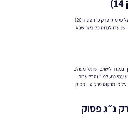
"הופעתו של המשרת הייתה כה נשחתת, מעבר למראית עין אנושית". ישוע הוכה לפני צליבתו (הבשורה על פי מתי פרק כ“ז פסוק 26).
 ושנועדו לגרוס כל בשר שבא
אך בניגוד לישוע, ישראל מעולם
ִי נֶגַע לָמוֹ“ (סבל עבור
שורה על פי מרקוס פרק ט"ו פסוק
ק נ״ג פסוק