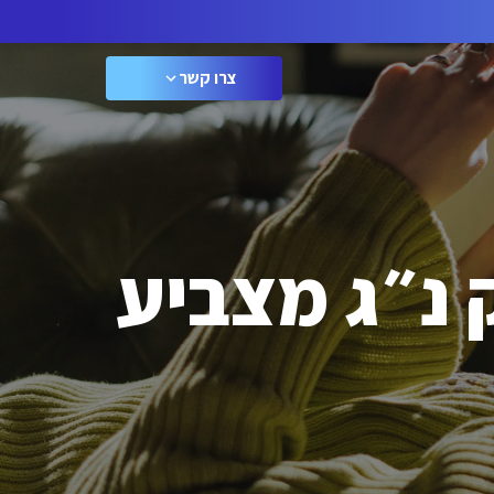
צרו קשר
 נ״ג מצביע