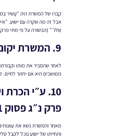
קברו של המשרת היה "עָשִׁיר בְּ
אבל זה מה שקרה עם ישוע. "אִישׁ עָשִׁיר ת
שֶׁלּוֹ״" (הבשורה על פי מתי פרק כ“ז 
9. המשרת יקום מן המתים (ישעיהו פרק נ״ג פסוק 10)
לאחר שהסביר את מותו וקבורתו ש
ממושכים היא אם יחזור לחיים. לא
10. ע״י הכרת
פרק נ״ג פסוק 11)
מאחר והמשרת נשא את עוונותינו
ותחייתו של ישוע נוכל לקבל סלי