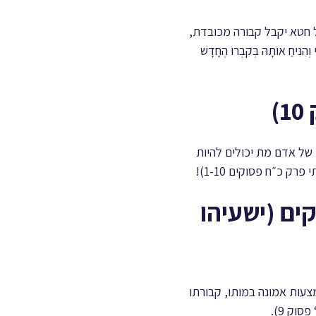
 על חטא יקבל קבורה מכובדת,
ִיחַ אוֹתָהּ בְּקִבְרוֹ הֶחָדָשׁ
 של אדם מת יכולים להיות
 כ״ח פסוקים 1-10)!
קים (ישעיהו
צעות אמונה במותו, קבורתו
וק 9).