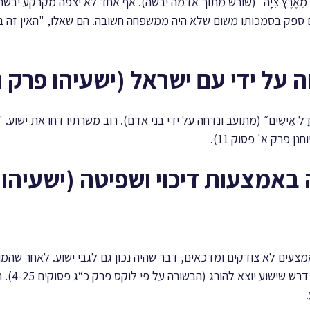
ֶשׁ מֵאֶרֶץ צִיָּה״ (שורש מתוך אדמה יבשה). אף אחד לא יצפה מקרקע יבש
 ספק בסמכותו משום שלא היה ממשפחה חשובה. הם שאלו, "האין זה בנ
ל אִישִׁים״ (מתועב ונדחה על ידי בני אדם). רוב משרתיו דחו את ישוע. "הוּא בָּא 
וחנן פרק א' פסוק 11).
 באמצעות דיכוי ושפיטה (ישעיהו 
צעים לא צודקים ומדכאים, דבר שהיה נכון גם לגבי ישוע. לאחר שהמו
ישוע כחף מ