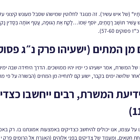
מֹתָיו“ (של איש עשיר). זה מנוגד לחלוטין שמישהו שסבל מעונש קיצוני
ּוֹשַׁב רָמָתַיִם, יוֹסֵף שְׁמוֹ…לָקַח אֶת הַגּוּפָה, עָטַף אוֹתָה בְּסָדִין נָקִי וְהִנּ
פסוקים 57-60).
ל המשרת, אמר ישעיהו כי ימיו יהיו ממושכים. הדרך היחידה שבה ימיו
חר שלושה ימים בקבר, ישוע קם לתחייה מן המתים (הבשורה על פי מתי פרק
 וידיעת המשרת, רבים ייחשבו כצדי
 על עצמו, אנו יכולים להיחשב כצדיקים באמצעות אמונתנו בו. רק באמ
חת חטאים, ומעמד של צדיקים בפני אלוהים (האגרת אל הרומים פרק י‘ פס