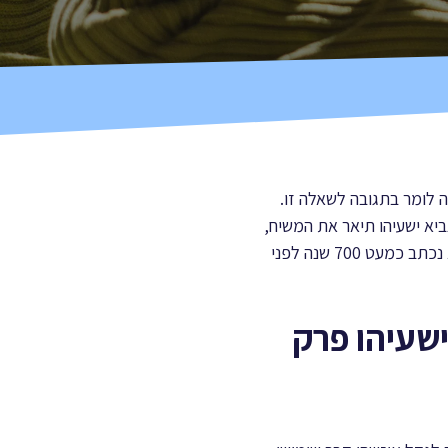
ה לומר בתגובה לשאלה זו.
רק ל"ישעיהו נ"ג"), הנביא ישעיהו תיאר את המשיח,
שאותו כינה "משרת האדון", ותיאור זה מתאים לישוע בצורה מושלמת. מה שמדהים בקטע זה הוא שהוא נכתב כמעט 700 שנה לפני
ישעיהו פרק