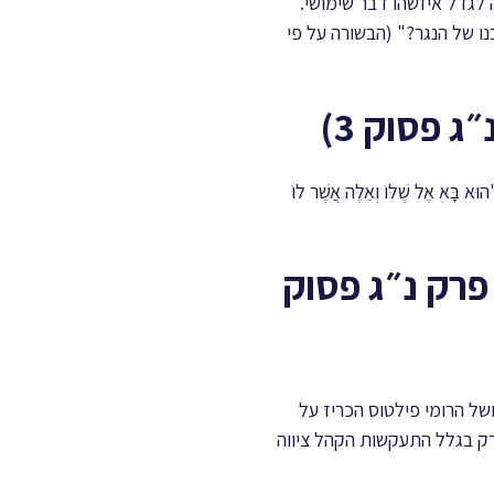
ה לגדל איזשהו דבר שימושי.
ו של הנגר?" (הבשורה על פי
אֶל שֶׁלּוֹ וְאֵלֶּה אֲשֶׁר לוֹ
פרק נ״ג פסוק
של הרומי פילטוס הכריז על
פשע, אספסוף זועם דרש שישוע יוצא להורג (הבשורה על פי לוקס פרק כ“ג פסוקים 4-25). רק בגלל התעקשות הקהל ציווה