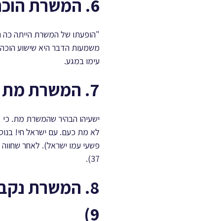
6. המשרת הוכה ללא הכר (ישעיהו פרק נ״ב פסוק 14)
משמעות הדבר היא שישוע הוכה ש
עימו במגע.
7. המשרת מת (ישעיהו פרק נ״ג פסוקים 8-9)
ישעיהו הבהיר שהמשרת מת. כי "נִג
לא מת כעם. עם ישראל חי! בנוסף,
פשעי עמו ישראל). לאחר שחווה את כא
37).
8. המשרת נקב
9)