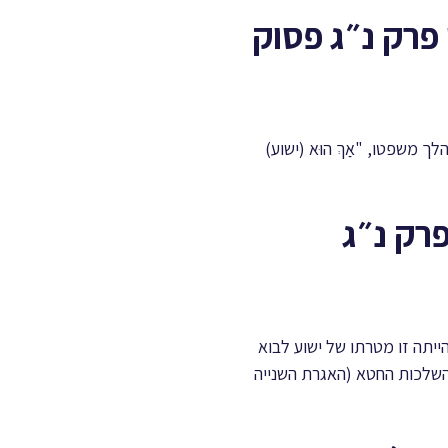
 פרק נ״ג פסוק
משפטו, "אַךְ הוּא (ישוע)
רק נ״ג
יתה זו מטרתו של ישוע לבוא
השלכות החטא (האגרת השנייה