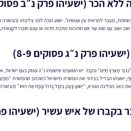
וב ושוב עם שוט עור אש חתיכות מתכת חדות או עצם חוברו לקצוותיו,
ְזַר מֵאֶרֶץ חַיִּים" ונקבר. יש הטוענים שישעיהו נ"ג עוסק בעם ישראל, 
 ישעיהו הבדיל בבירור את המשרת מישראל כשכתב שהמשרת "מִפֶּשַׁע עַמּ
ב הצליבה הנורא, "יֵשׁוּעַ צָעַק בְּקוֹל גָּדוֹל וְנָפַח אֶת רוּחוֹ" (הב
ר בקברו של איש עשיר (ישעיהו פר