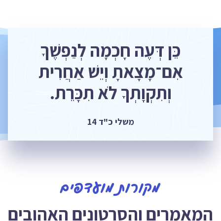
כֵּן דְּעֶה חָכְמָה לְנַפְשֶׁךָ
אִם־מָצָאתָ וְיֵשׁ אַחֲרִית
וְתִקְוָתְךָ לֹא תִכָּרֵת.
משלי כ"ד 14
מקורות מועדפים
המאמרים והסרטונים האהובים